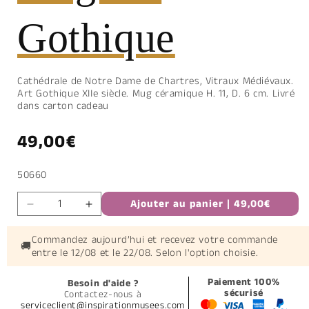
Gothique
Cathédrale de Notre Dame de Chartres, Vitraux Médiévaux.
Art Gothique XIIe siècle. Mug céramique H. 11, D. 6 cm. Livré
dans carton cadeau
Prix
49,00€
habituel
SKU:
50660
Ajouter au panier | 49,00€
Réduire
Augmenter
la
la
quantité
quantité
Commandez aujourd’hui et recevez votre commande
🚚
entre le
12/08
et le
22/08
. Selon l'option choisie.
de
de
Mug
Mug
Art
Art
Paiement 100%
Besoin d'aide ?
sécurisé
Contactez-nous à
Gothique
Gothique
serviceclient@inspirationmusees.com