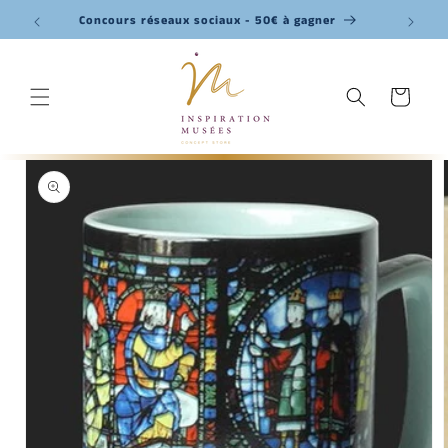
Ignorer et
passer au
Concours réseaux sociaux - 50€ à gagner
contenu
Panier
Passer aux
informations
produits