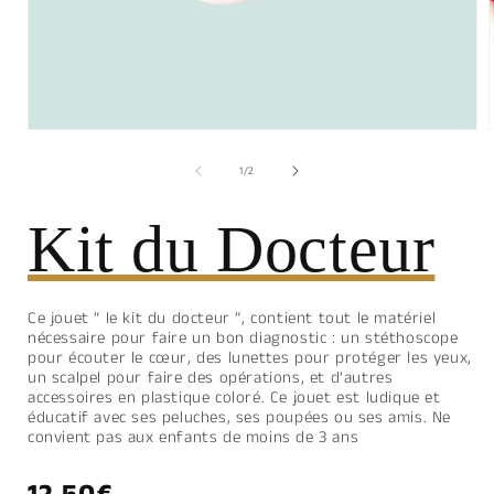
l
Ouvrir
le
média
de
1
/
2
1
dans
une
Kit du Docteur
fenêtre
modale
Ce jouet “ le kit du docteur ”, contient tout le matériel
nécessaire pour faire un bon diagnostic : un stéthoscope
pour écouter le cœur, des lunettes pour protéger les yeux,
un scalpel pour faire des opérations, et d’autres
accessoires en plastique coloré. Ce jouet est ludique et
éducatif avec ses peluches, ses poupées ou ses amis. Ne
convient pas aux enfants de moins de 3 ans
Prix