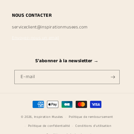
NOUS CONTACTER
serviceclient@inspirationmusees.com
Envoyez-nous un email
S'abonner à la newsletter →
E-mail
Moyens
de
© 2026,
Inspiration Musées
paiement
Politique de remboursement
Politique de confidentialité
Conditions d’utilisation