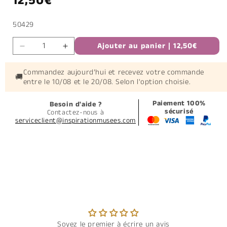
12,50€
habituel
SKU:
50429
Ajouter au panier | 12,50€
Réduire
Augmenter
la
la
quantité
quantité
Commandez aujourd’hui et recevez votre commande
🚚
entre le
10/08
et le
20/08
. Selon l'option choisie.
de
de
Kit
Kit
du
du
Paiement 100%
Besoin d'aide ?
sécurisé
Contactez-nous à
Docteur
Docteur
serviceclient@inspirationmusees.com
Soyez le premier à écrire un avis