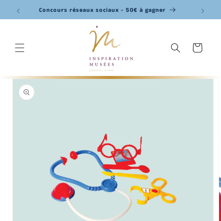
Ignorer et
passer au
Concours réseaux sociaux - 50€ à gagner
contenu
Panier
Passer aux
informations
produits